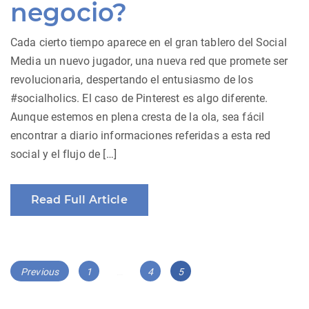
negocio?
Cada cierto tiempo aparece en el gran tablero del Social
Media un nuevo jugador, una nueva red que promete ser
revolucionaria, despertando el entusiasmo de los
#socialholics. El caso de Pinterest es algo diferente.
Aunque estemos en plena cresta de la ola, sea fácil
encontrar a diario informaciones referidas a esta red
social y el flujo de […]
Read Full Article
Posts
Page
Page
Page
Previous
1
…
4
5
navigation