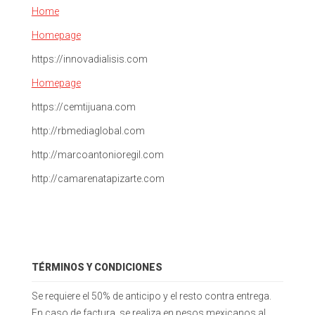
Home
Homepage
https://innovadialisis.com
Homepage
https://cemtijuana.com
http://rbmediaglobal.com
http://marcoantonioregil.com
http://camarenatapizarte.com
TÉRMINOS Y CONDICIONES
Se requiere el 50% de anticipo y el resto contra entrega.
En caso de factura, se realiza en pesos mexicanos al