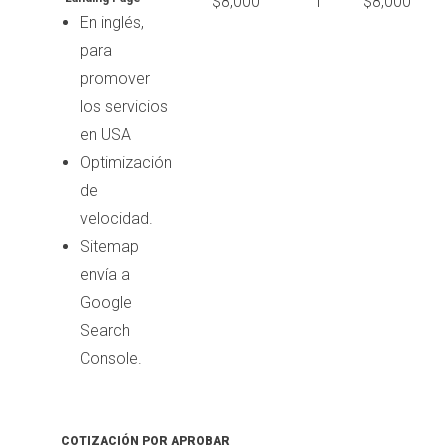
$8,000
1
$8,000
En inglés,
para
promover
los servicios
en USA
Optimización
de
velocidad.
Sitemap
envía a
Google
Search
Console.
COTIZACIÓN POR APROBAR