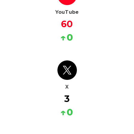
YouTube
60
↑
0
X
3
↑
0