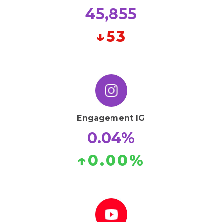
45,855
↓
56
Engagement IG
0.04%
↑
0.00
%