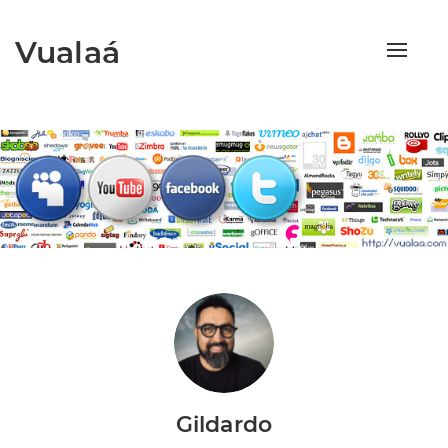
Vualaá
Toggle
naviga
Gildardo