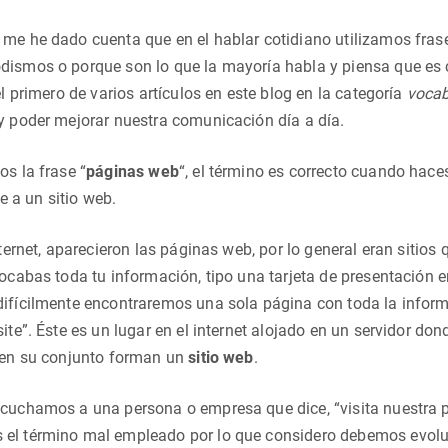
me he dado cuenta que en el hablar cotidiano utilizamos frase
ismos o porque son lo que la mayoría habla y piensa que es c
el primero de varios artículos en este blog en la categoría
vocab
y poder mejorar nuestra comunicación día a día.
os la frase “
páginas web
“, el término es correcto cuando hace
te a un sitio web.
nternet, aparecieron las páginas web, por lo general eran sitio
locabas toda tu información, tipo una tarjeta de presentación e
ifícilmente encontraremos una sola página con toda la inform
site”. Éste es un lugar en el internet alojado en un servidor d
l en su conjunto forman un
sitio web
.
cuchamos a una persona o empresa que dice, “visita nuestra pá
el término mal empleado por lo que considero debemos evol