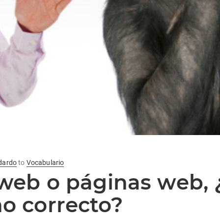
ldardo
to
Vocabulario
 web o páginas web, ¿
o correcto?