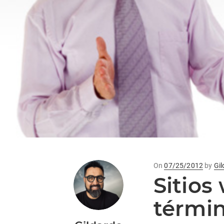
Posted
On
07/25/2012
by
Gi
Sitios
on
términ